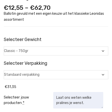
Price
€
12,55
–
€
62,70
range:
Ballotin gevuld met een eigen keuze uit het klassieke Leonidas
€12,55
assortiment
through
€62,70
Selecteer Gewicht
Selecteer Verpakking
€
31,35
Selecteer jouw
producten
*