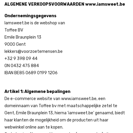
ALGEMENE VERKOOPSVOORWAARDEN www.iamsweet.be
Ondernemingsgegevens
Iamsweet.be is de webshop van
Toffee BV
Emile Braunplein 13
9000 Gent
lekkers@voorzoetemensen.be
+32 9 398 09 44
ON 0432 475 884
IBAN BE85 0689 0199 1206
Artikel 1: Algemene bepalingen
De e-commerce website van www.iamsweet.be, een
domeinnaam van Toffee bv met maatschappelijke zetel te
Gent, Emile Braunplein 13, hierna ‘iamsweet.be’ genaamd, biedt
haar klanten de mogelijkheid om de producten uit haar
webwinkel online aan te kopen.