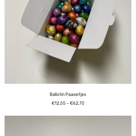
Ballotin Paaseitjes
Price
€
12,55
–
€
62,70
range:
€12,55
through
€62,70