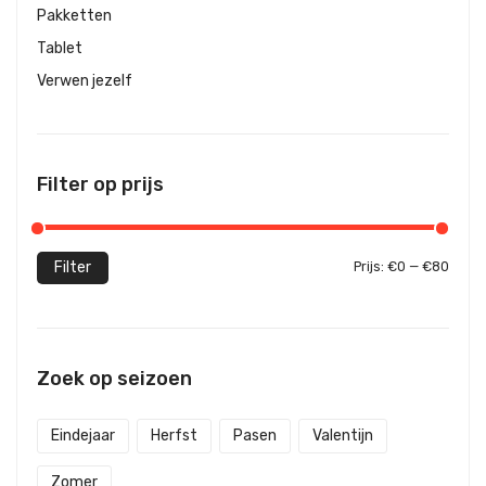
Pakketten
Tablet
Verwen jezelf
Filter op prijs
Filter
Prijs:
€0
—
€80
Min.
Max.
prijs
prijs
Zoek op seizoen
Eindejaar
Herfst
Pasen
Valentijn
Zomer