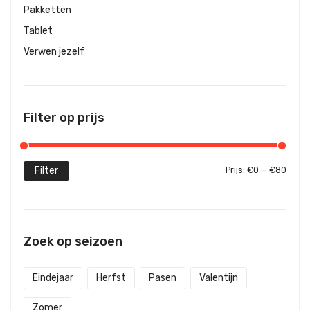
Pakketten
Tablet
Verwen jezelf
Filter op prijs
Filter
Prijs:
€0
—
€80
Min.
Max.
prijs
prijs
Zoek op seizoen
Eindejaar
Herfst
Pasen
Valentijn
Zomer