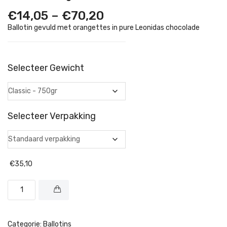
Price
€
14,05
–
€
70,20
range:
Ballotin gevuld met orangettes in pure Leonidas chocolade
€14,05
through
€70,20
Selecteer Gewicht
Selecteer Verpakking
€
35,10
Categorie:
Ballotins