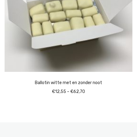
Ballotin witte met en zonder noot
Price
€
12,55
–
€
62,70
range:
€12,55
through
€62,70