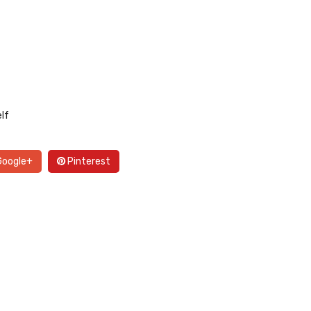
lf
oogle+
Pinterest