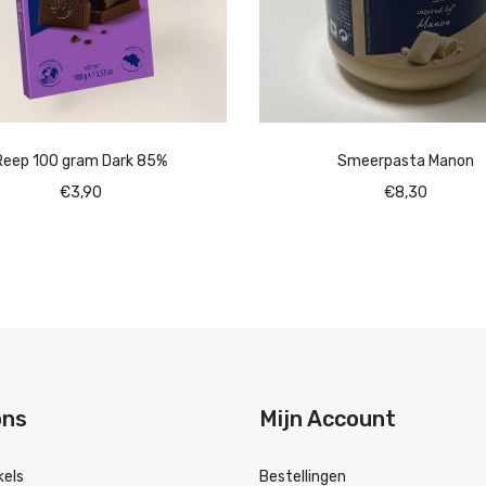
Reep 100 gram Dark 85%
Smeerpasta Manon
€
3,90
€
8,30
ons
Mijn Account
kels
Bestellingen