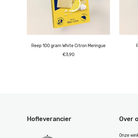
ge
Reep 100 gram White Citron Meringue
€
3,90
Hofleverancier
Over 
Onze win