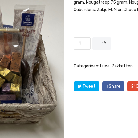
gram, Nougatreep 75 gram, Nou
Cuberdons, Zakje FDM en Choco L
Categorieën:
Luxe
,
Pakketten
Tweet
Share
G