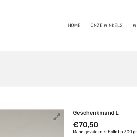
HOME
ONZE WINKELS
W
Geschenkmand L
€
70,50
Mand gevuld met Ballotin 300 g