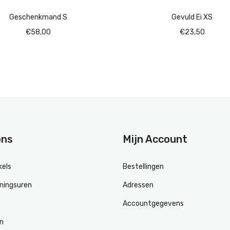
Geschenkmand S
Gevuld Ei XS
€
58,00
€
23,50
ons
Mijn Account
kels
Bestellingen
ningsuren
Adressen
Accountgegevens
en