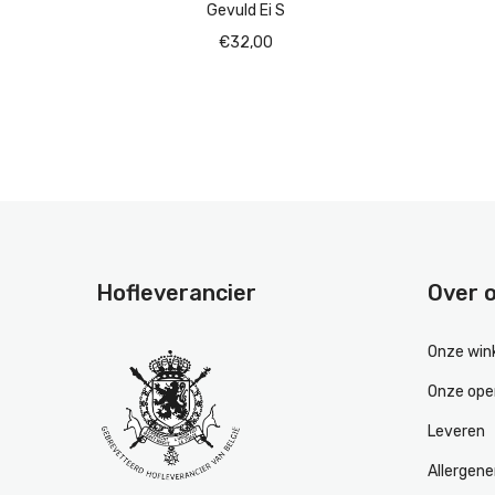
 en
Gevuld Ei S
€
32,00
Hofleverancier
Over 
Onze win
Onze ope
Leveren
Allergen