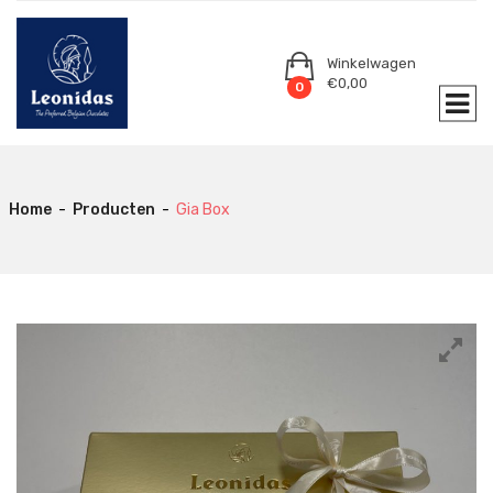
Winkelwagen
€
0,00
0
Home
-
Producten
-
Gia Box