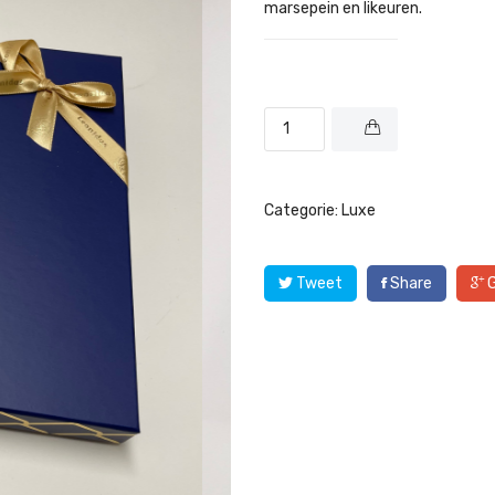
marsepein en likeuren.
Categorie:
Luxe
Tweet
Share
G