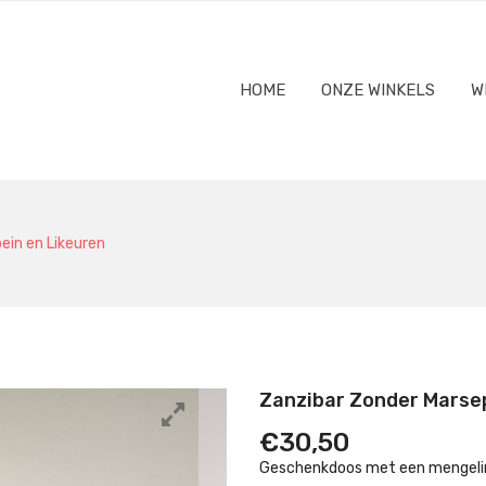
HOME
ONZE WINKELS
W
ein en Likeuren
Zanzibar Zonder Marsep
€
30,50
Geschenkdoos
met een mengelin