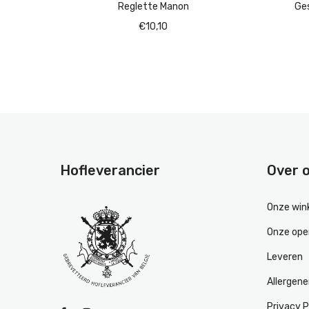
Reglette Manon
Ges
€
10,10
Hofleverancier
Over 
Onze win
Onze ope
Leveren
Allergen
Privacy P