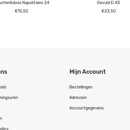
chenkdoos Napolitains 24
Gevuld Ei XS
€
15,50
€
23,50
ons
Mijn Account
kels
Bestellingen
ningsuren
Adressen
Accountgegevens
en
olicy